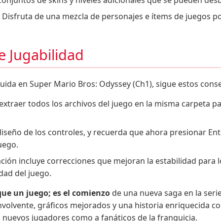
onjuntos de skins y niveles adicionales que se pueden des
Disfruta de una mezcla de personajes e ítems de juegos p
e Jugabilidad
luida en Super Mario Bros: Odyssey (Ch1), sigue estos conse
xtraer todos los archivos del juego en la misma carpeta par
diseño de los controles, y recuerda que ahora presionar E
uego.
ación incluye correcciones que mejoran la estabilidad para
dad del juego.
que un juego; es el comienzo
de una nueva saga en la seri
nvolvente, gráficos mejorados y una historia enriquecida c
a nuevos jugadores como a fanáticos de la franquicia.