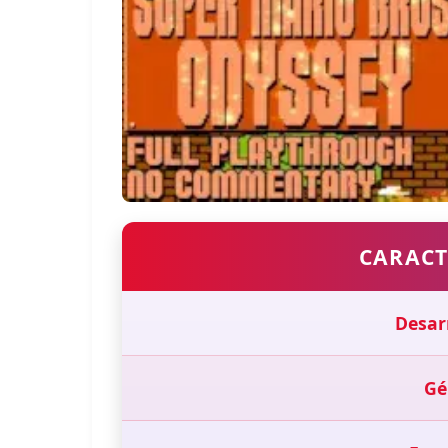
CARACT
Desar
Gé