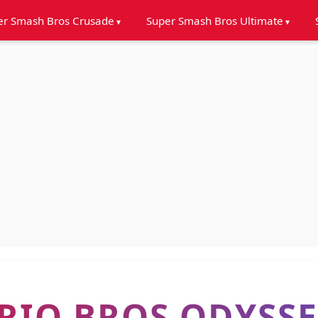
er Smash Bros Crusade
Super Smash Bros Ultimate
RIO BROS ODYSSE